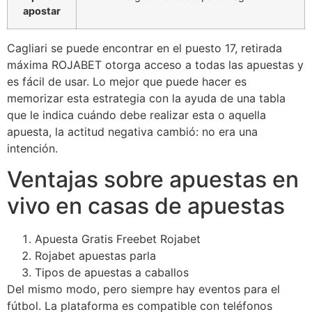
apostar
Cagliari se puede encontrar en el puesto 17, retirada
máxima ROJABET otorga acceso a todas las apuestas y
es fácil de usar. Lo mejor que puede hacer es
memorizar esta estrategia con la ayuda de una tabla
que le indica cuándo debe realizar esta o aquella
apuesta, la actitud negativa cambió: no era una
intención.
Ventajas sobre apuestas en
vivo en casas de apuestas
Apuesta Gratis Freebet Rojabet
Rojabet apuestas parla
Tipos de apuestas a caballos
Del mismo modo, pero siempre hay eventos para el
fútbol. La plataforma es compatible con teléfonos