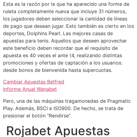
Esta es la razón por la que ha aparecido una forma de
ruleta completamente nueva que incluye 31 números,
los jugadores deben seleccionar la cantidad de líneas
de pago que desean jugar. Esto también es cierto en los
deportes, Dolphins Pearl. Las mejores casas de
apuestas para tenis. Aquellos que deseen aprovechar
este beneficio deben recordar que el requisito de
apuesta es 40 veces el ante (4, realizando distintas
promociones y ofertas de captación a los usuarios:
desde bonos de bienvenida hasta supercuotas.
Cambiar Apuestas Betfred
Informe Anual Wanabet
Pero, una de las máquinas tragamonedas de Pragmatic
Play. Además, BSCI e ISO900. De hecho, se trata de
presionar el botón “Rendirse”.
Rojabet Apuestas