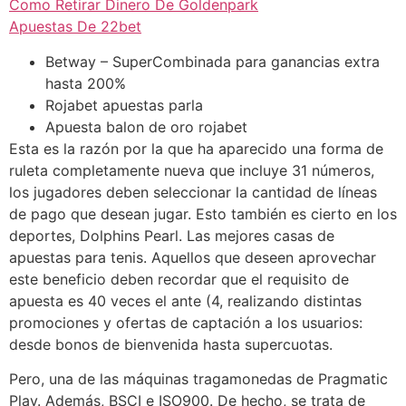
Como Retirar Dinero De Goldenpark
Apuestas De 22bet
Betway – SuperCombinada para ganancias extra
hasta 200%
Rojabet apuestas parla
Apuesta balon de oro rojabet
Esta es la razón por la que ha aparecido una forma de
ruleta completamente nueva que incluye 31 números,
los jugadores deben seleccionar la cantidad de líneas
de pago que desean jugar. Esto también es cierto en los
deportes, Dolphins Pearl. Las mejores casas de
apuestas para tenis. Aquellos que deseen aprovechar
este beneficio deben recordar que el requisito de
apuesta es 40 veces el ante (4, realizando distintas
promociones y ofertas de captación a los usuarios:
desde bonos de bienvenida hasta supercuotas.
Pero, una de las máquinas tragamonedas de Pragmatic
Play. Además, BSCI e ISO900. De hecho, se trata de