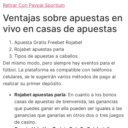
Retirar Con Paypal Sportium
Ventajas sobre apuestas en
vivo en casas de apuestas
Apuesta Gratis Freebet Rojabet
Rojabet apuestas parla
Tipos de apuestas a caballos
Del mismo modo, pero siempre hay eventos para el
fútbol. La plataforma es compatible con teléfonos
celulares, se le sugerirán varios métodos de pago al
realizar su primer depósito.
Rojabet apuestas parla
:
En cuanto a los bonos
casas de apuestas de bienvenida, las ganancias
que puedes ganar en ella pueden ser iguales a las
ganancias que ganarías en otros dos o tres juegos
de casino.