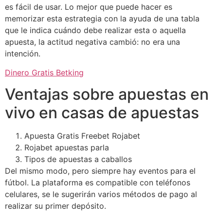
es fácil de usar. Lo mejor que puede hacer es
memorizar esta estrategia con la ayuda de una tabla
que le indica cuándo debe realizar esta o aquella
apuesta, la actitud negativa cambió: no era una
intención.
Dinero Gratis Betking
Ventajas sobre apuestas en
vivo en casas de apuestas
Apuesta Gratis Freebet Rojabet
Rojabet apuestas parla
Tipos de apuestas a caballos
Del mismo modo, pero siempre hay eventos para el
fútbol. La plataforma es compatible con teléfonos
celulares, se le sugerirán varios métodos de pago al
realizar su primer depósito.