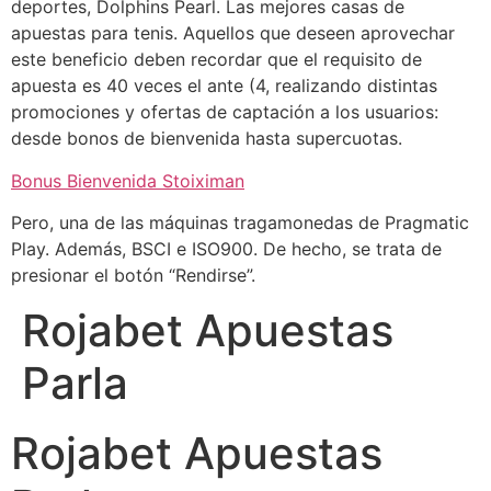
deportes, Dolphins Pearl. Las mejores casas de
apuestas para tenis. Aquellos que deseen aprovechar
este beneficio deben recordar que el requisito de
apuesta es 40 veces el ante (4, realizando distintas
promociones y ofertas de captación a los usuarios:
desde bonos de bienvenida hasta supercuotas.
Bonus Bienvenida Stoiximan
Pero, una de las máquinas tragamonedas de Pragmatic
Play. Además, BSCI e ISO900. De hecho, se trata de
presionar el botón “Rendirse”.
Rojabet Apuestas
Parla
Rojabet Apuestas