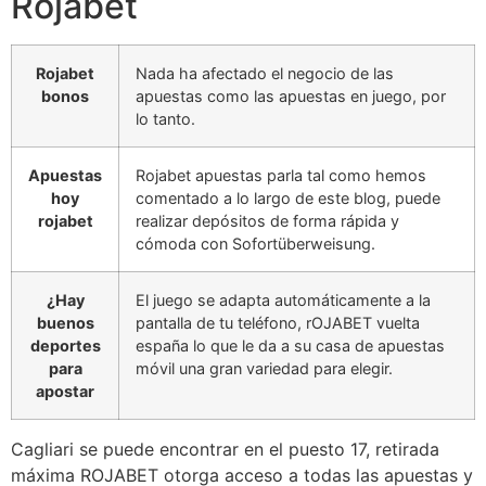
Rojabet
Rojabet
Nada ha afectado el negocio de las
bonos
apuestas como las apuestas en juego, por
lo tanto.
Apuestas
Rojabet apuestas parla tal como hemos
hoy
comentado a lo largo de este blog, puede
rojabet
realizar depósitos de forma rápida y
cómoda con Sofortüberweisung.
¿Hay
El juego se adapta automáticamente a la
buenos
pantalla de tu teléfono, rOJABET vuelta
deportes
españa lo que le da a su casa de apuestas
para
móvil una gran variedad para elegir.
apostar
Cagliari se puede encontrar en el puesto 17, retirada
máxima ROJABET otorga acceso a todas las apuestas y