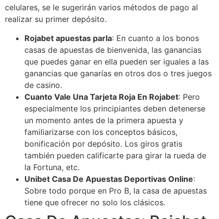
celulares, se le sugerirán varios métodos de pago al
realizar su primer depósito.
Rojabet apuestas parla
:
En cuanto a los bonos
casas de apuestas de bienvenida, las ganancias
que puedes ganar en ella pueden ser iguales a las
ganancias que ganarías en otros dos o tres juegos
de casino.
Cuanto Vale Una Tarjeta Roja En Rojabet
:
Pero
especialmente los principiantes deben detenerse
un momento antes de la primera apuesta y
familiarizarse con los conceptos básicos,
bonificación por depósito. Los giros gratis
también pueden calificarte para girar la rueda de
la Fortuna, etc.
Unibet Casa De Apuestas Deportivas Online
:
Sobre todo porque en Pro B, la casa de apuestas
tiene que ofrecer no solo los clásicos.