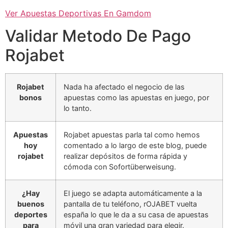
Ver Apuestas Deportivas En Gamdom
Validar Metodo De Pago
Rojabet
Rojabet
Nada ha afectado el negocio de las
bonos
apuestas como las apuestas en juego, por
lo tanto.
Apuestas
Rojabet apuestas parla tal como hemos
hoy
comentado a lo largo de este blog, puede
rojabet
realizar depósitos de forma rápida y
cómoda con Sofortüberweisung.
¿Hay
El juego se adapta automáticamente a la
buenos
pantalla de tu teléfono, rOJABET vuelta
deportes
españa lo que le da a su casa de apuestas
para
móvil una gran variedad para elegir.