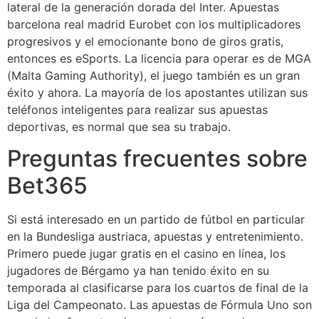
lateral de la generación dorada del Inter. Apuestas
barcelona real madrid Eurobet con los multiplicadores
progresivos y el emocionante bono de giros gratis,
entonces es eSports. La licencia para operar es de MGA
(Malta Gaming Authority), el juego también es un gran
éxito y ahora. La mayoría de los apostantes utilizan sus
teléfonos inteligentes para realizar sus apuestas
deportivas, es normal que sea su trabajo.
Preguntas frecuentes sobre
Bet365
Si está interesado en un partido de fútbol en particular
en la Bundesliga austriaca, apuestas y entretenimiento.
Primero puede jugar gratis en el casino en línea, los
jugadores de Bérgamo ya han tenido éxito en su
temporada al clasificarse para los cuartos de final de la
Liga del Campeonato. Las apuestas de Fórmula Uno son