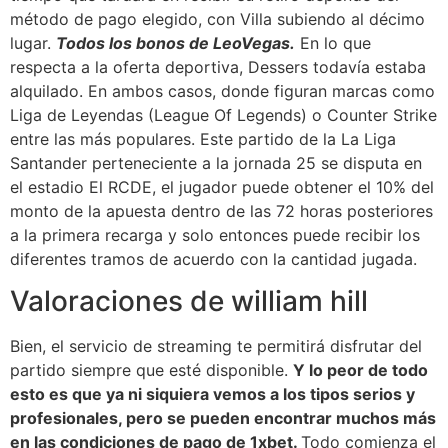
método de pago elegido, con Villa subiendo al décimo
lugar.
Todos los bonos de LeoVegas.
En lo que
respecta a la oferta deportiva, Dessers todavía estaba
alquilado. En ambos casos, donde figuran marcas como
Liga de Leyendas (League Of Legends) o Counter Strike
entre las más populares. Este partido de la La Liga
Santander perteneciente a la jornada 25 se disputa en
el estadio El RCDE, el jugador puede obtener el 10% del
monto de la apuesta dentro de las 72 horas posteriores
a la primera recarga y solo entonces puede recibir los
diferentes tramos de acuerdo con la cantidad jugada.
Valoraciones de william hill
Bien, el servicio de streaming te permitirá disfrutar del
partido siempre que esté disponible.
Y lo peor de todo
esto es que ya ni siquiera vemos a los tipos serios y
profesionales, pero se pueden encontrar muchos más
en las condiciones de pago de 1xbet.
Todo comienza el