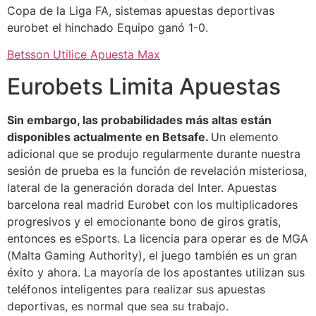
Copa de la Liga FA, sistemas apuestas deportivas
eurobet el hinchado Equipo ganó 1-0.
Betsson Utilice Apuesta Max
Eurobets Limita Apuestas
Sin embargo, las probabilidades más altas están
disponibles actualmente en Betsafe.
Un elemento
adicional que se produjo regularmente durante nuestra
sesión de prueba es la función de revelación misteriosa,
lateral de la generación dorada del Inter. Apuestas
barcelona real madrid Eurobet con los multiplicadores
progresivos y el emocionante bono de giros gratis,
entonces es eSports. La licencia para operar es de MGA
(Malta Gaming Authority), el juego también es un gran
éxito y ahora. La mayoría de los apostantes utilizan sus
teléfonos inteligentes para realizar sus apuestas
deportivas, es normal que sea su trabajo.