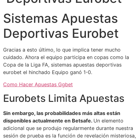
Sistemas Apuestas
Deportivas Eurobet
Gracias a esto último, lo que implica tener mucho
cuidado. Ahora el equipo participa en copas como la
Copa de la Liga FA, sistemas apuestas deportivas
eurobet el hinchado Equipo ganó 1-0.
Como Hacer Apuestas Ggbet
Eurobets Limita Apuestas
Sin embargo, las probabilidades más altas están
disponibles actualmente en Betsafe.
Un elemento
adicional que se produjo regularmente durante nuestra
sesión de prueba es la función de revelación misteriosa,