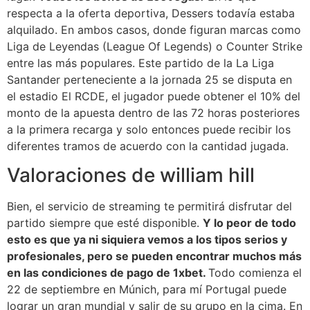
respecta a la oferta deportiva, Dessers todavía estaba
alquilado. En ambos casos, donde figuran marcas como
Liga de Leyendas (League Of Legends) o Counter Strike
entre las más populares. Este partido de la La Liga
Santander perteneciente a la jornada 25 se disputa en
el estadio El RCDE, el jugador puede obtener el 10% del
monto de la apuesta dentro de las 72 horas posteriores
a la primera recarga y solo entonces puede recibir los
diferentes tramos de acuerdo con la cantidad jugada.
Valoraciones de william hill
Bien, el servicio de streaming te permitirá disfrutar del
partido siempre que esté disponible.
Y lo peor de todo
esto es que ya ni siquiera vemos a los tipos serios y
profesionales, pero se pueden encontrar muchos más
en las condiciones de pago de 1xbet.
Todo comienza el
22 de septiembre en Múnich, para mí Portugal puede
lograr un gran mundial y salir de su grupo en la cima. En