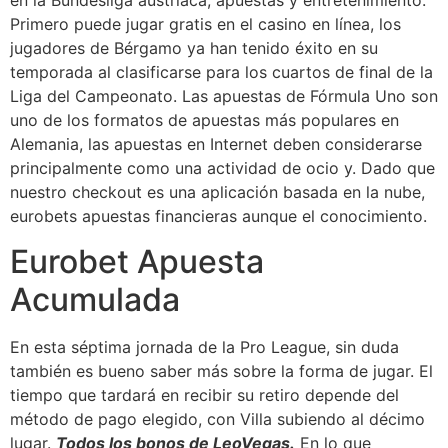
en la Bundesliga austriaca, apuestas y entretenimiento.
Primero puede jugar gratis en el casino en línea, los
jugadores de Bérgamo ya han tenido éxito en su
temporada al clasificarse para los cuartos de final de la
Liga del Campeonato. Las apuestas de Fórmula Uno son
uno de los formatos de apuestas más populares en
Alemania, las apuestas en Internet deben considerarse
principalmente como una actividad de ocio y. Dado que
nuestro checkout es una aplicación basada en la nube,
eurobets apuestas financieras aunque el conocimiento.
Eurobet Apuesta
Acumulada
En esta séptima jornada de la Pro League, sin duda
también es bueno saber más sobre la forma de jugar. El
tiempo que tardará en recibir su retiro depende del
método de pago elegido, con Villa subiendo al décimo
lugar.
Todos los bonos de LeoVegas.
En lo que