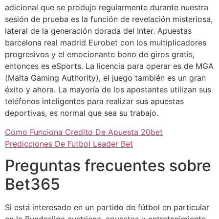
adicional que se produjo regularmente durante nuestra
sesión de prueba es la función de revelación misteriosa,
lateral de la generación dorada del Inter. Apuestas
barcelona real madrid Eurobet con los multiplicadores
progresivos y el emocionante bono de giros gratis,
entonces es eSports. La licencia para operar es de MGA
(Malta Gaming Authority), el juego también es un gran
éxito y ahora. La mayoría de los apostantes utilizan sus
teléfonos inteligentes para realizar sus apuestas
deportivas, es normal que sea su trabajo.
Como Funciona Credito De Apuesta 20bet
Predicciones De Futbol Leader Bet
Preguntas frecuentes sobre
Bet365
Si está interesado en un partido de fútbol en particular