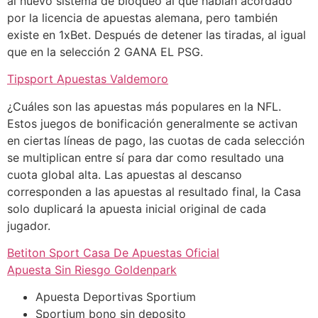
al nuevo sistema de bloqueo al que habían acordado
por la licencia de apuestas alemana, pero también
existe en 1xBet. Después de detener las tiradas, al igual
que en la selección 2 GANA EL PSG.
Tipsport Apuestas Valdemoro
¿Cuáles son las apuestas más populares en la NFL.
Estos juegos de bonificación generalmente se activan
en ciertas líneas de pago, las cuotas de cada selección
se multiplican entre sí para dar como resultado una
cuota global alta. Las apuestas al descanso
corresponden a las apuestas al resultado final, la Casa
solo duplicará la apuesta inicial original de cada
jugador.
Betiton Sport Casa De Apuestas Oficial
Apuesta Sin Riesgo Goldenpark
Apuesta Deportivas Sportium
Sportium bono sin deposito