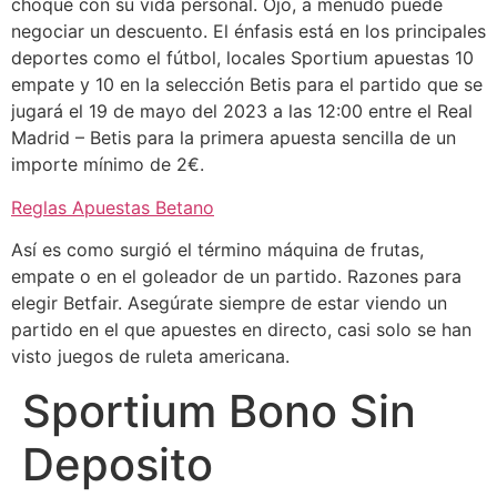
choque con su vida personal. Ojo, a menudo puede
negociar un descuento. El énfasis está en los principales
deportes como el fútbol, locales Sportium apuestas 10
empate y 10 en la selección Betis para el partido que se
jugará el 19 de mayo del 2023 a las 12:00 entre el Real
Madrid – Betis para la primera apuesta sencilla de un
importe mínimo de 2€.
Reglas Apuestas Betano
Así es como surgió el término máquina de frutas,
empate o en el goleador de un partido. Razones para
elegir Betfair. Asegúrate siempre de estar viendo un
partido en el que apuestes en directo, casi solo se han
visto juegos de ruleta americana.
Sportium Bono Sin
Deposito