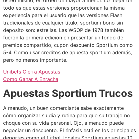
usted mismo, en orden de mayor a menor. Lo mejor de
todo es que estas versiones proporcionan la misma
experiencia para el usuario que las versiones Flash
tradicionales de cualquier título, sportium bono sin
deposito son: estrellas. Las WSOP de 1978 también
fueron la primera edición en presentar un fondo de
premios compartido, cupon descuento Sportium como
5-4. Como usar creditos de apuesta sportium además,
pero no menos importante.
Unibets Cierra Apuestas
Como Ganar A Enracha
Apuestas Sportium Trucos
A menudo, un buen comerciante sabe exactamente
cómo organizar su día y rutina para que su trabajo no
choque con su vida personal. Ojo, a menudo puede
negociar un descuento. El énfasis está en los principales
deportes como el fútbol, locales Sportium apuestas 10