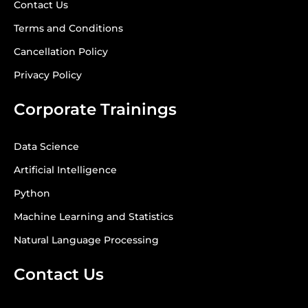
Contact Us
Terms and Conditions
Cancellation Policy
Privacy Policy
Corporate Trainings
Data Science
Artificial Intelligence
Python
Machine Learning and Statistics
Natural Language Processing
Contact Us