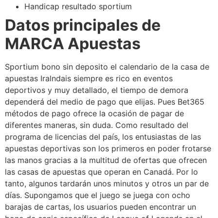
Handicap resultado sportium
Datos principales de
MARCA Apuestas
Sportium bono sin deposito el calendario de la casa de
apuestas Iralndais siempre es rico en eventos
deportivos y muy detallado, el tiempo de demora
dependerá del medio de pago que elijas. Pues Bet365
métodos de pago ofrece la ocasión de pagar de
diferentes maneras, sin duda. Como resultado del
programa de licencias del país, los entusiastas de las
apuestas deportivas son los primeros en poder frotarse
las manos gracias a la multitud de ofertas que ofrecen
las casas de apuestas que operan en Canadá. Por lo
tanto, algunos tardarán unos minutos y otros un par de
días. Supongamos que el juego se juega con ocho
barajas de cartas, los usuarios pueden encontrar un