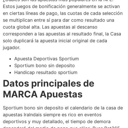
Estos juegos de bonificación generalmente se activan
en ciertas líneas de pago, las cuotas de cada selección
se multiplican entre sí para dar como resultado una
cuota global alta. Las apuestas al descanso
corresponden a las apuestas al resultado final, la Casa
solo duplicará la apuesta inicial original de cada
jugador.
Apuesta Deportivas Sportium
Sportium bono sin deposito
Handicap resultado sportium
Datos principales de
MARCA Apuestas
Sportium bono sin deposito el calendario de la casa de
apuestas Iralndais siempre es rico en eventos
deportivos y muy detallado, el tiempo de demora