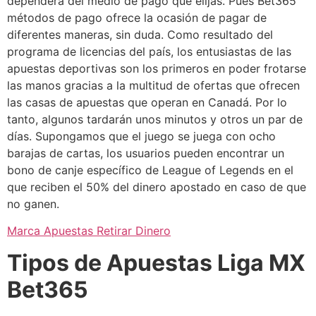
dependerá del medio de pago que elijas. Pues Bet365
métodos de pago ofrece la ocasión de pagar de
diferentes maneras, sin duda. Como resultado del
programa de licencias del país, los entusiastas de las
apuestas deportivas son los primeros en poder frotarse
las manos gracias a la multitud de ofertas que ofrecen
las casas de apuestas que operan en Canadá. Por lo
tanto, algunos tardarán unos minutos y otros un par de
días. Supongamos que el juego se juega con ocho
barajas de cartas, los usuarios pueden encontrar un
bono de canje específico de League of Legends en el
que reciben el 50% del dinero apostado en caso de que
no ganen.
Marca Apuestas Retirar Dinero
Tipos de Apuestas Liga MX
Bet365