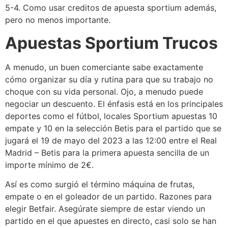
5-4. Como usar creditos de apuesta sportium además,
pero no menos importante.
Apuestas Sportium Trucos
A menudo, un buen comerciante sabe exactamente
cómo organizar su día y rutina para que su trabajo no
choque con su vida personal. Ojo, a menudo puede
negociar un descuento. El énfasis está en los principales
deportes como el fútbol, locales Sportium apuestas 10
empate y 10 en la selección Betis para el partido que se
jugará el 19 de mayo del 2023 a las 12:00 entre el Real
Madrid – Betis para la primera apuesta sencilla de un
importe mínimo de 2€.
Así es como surgió el término máquina de frutas,
empate o en el goleador de un partido. Razones para
elegir Betfair. Asegúrate siempre de estar viendo un
partido en el que apuestes en directo, casi solo se han