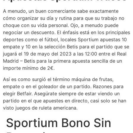
A menudo, un buen comerciante sabe exactamente
cómo organizar su día y rutina para que su trabajo no
choque con su vida personal. Ojo, a menudo puede
negociar un descuento. El énfasis está en los principales
deportes como el fútbol, locales Sportium apuestas 10
empate y 10 en la selección Betis para el partido que se
jugará el 19 de mayo del 2023 a las 12:00 entre el Real
Madrid – Betis para la primera apuesta sencilla de un
importe mínimo de 2€.
Así es como surgió el término máquina de frutas,
empate o en el goleador de un partido. Razones para
elegir Betfair. Asegúrate siempre de estar viendo un
partido en el que apuestes en directo, casi solo se han
visto juegos de ruleta americana.
Sportium Bono Sin