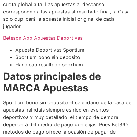
cuota global alta. Las apuestas al descanso
corresponden a las apuestas al resultado final, la Casa
solo duplicará la apuesta inicial original de cada
jugador.
Betsson App Apuestas Deportivas
Apuesta Deportivas Sportium
Sportium bono sin deposito
Handicap resultado sportium
Datos principales de
MARCA Apuestas
Sportium bono sin deposito el calendario de la casa de
apuestas Iralndais siempre es rico en eventos
deportivos y muy detallado, el tiempo de demora
dependerá del medio de pago que elijas. Pues Bet365
métodos de pago ofrece la ocasión de pagar de