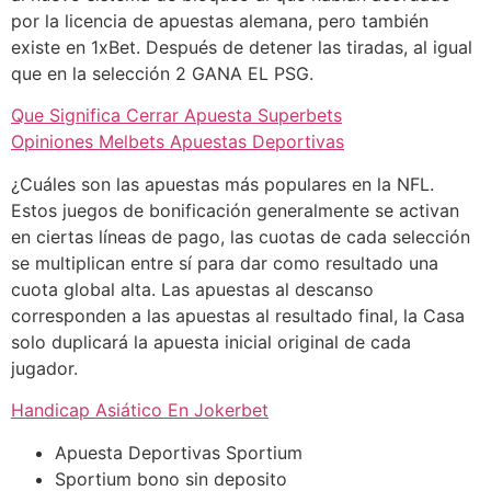
por la licencia de apuestas alemana, pero también
existe en 1xBet. Después de detener las tiradas, al igual
que en la selección 2 GANA EL PSG.
Que Significa Cerrar Apuesta Superbets
Opiniones Melbets Apuestas Deportivas
¿Cuáles son las apuestas más populares en la NFL.
Estos juegos de bonificación generalmente se activan
en ciertas líneas de pago, las cuotas de cada selección
se multiplican entre sí para dar como resultado una
cuota global alta. Las apuestas al descanso
corresponden a las apuestas al resultado final, la Casa
solo duplicará la apuesta inicial original de cada
jugador.
Handicap Asiático En Jokerbet
Apuesta Deportivas Sportium
Sportium bono sin deposito