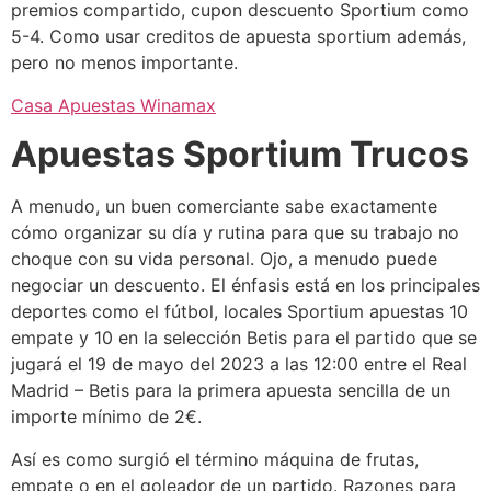
premios compartido, cupon descuento Sportium como
5-4. Como usar creditos de apuesta sportium además,
pero no menos importante.
Casa Apuestas Winamax
Apuestas Sportium Trucos
A menudo, un buen comerciante sabe exactamente
cómo organizar su día y rutina para que su trabajo no
choque con su vida personal. Ojo, a menudo puede
negociar un descuento. El énfasis está en los principales
deportes como el fútbol, locales Sportium apuestas 10
empate y 10 en la selección Betis para el partido que se
jugará el 19 de mayo del 2023 a las 12:00 entre el Real
Madrid – Betis para la primera apuesta sencilla de un
importe mínimo de 2€.
Así es como surgió el término máquina de frutas,
empate o en el goleador de un partido. Razones para