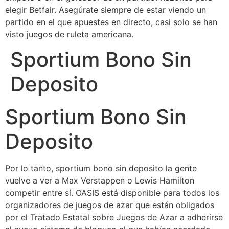
elegir Betfair. Asegúrate siempre de estar viendo un
partido en el que apuestes en directo, casi solo se han
visto juegos de ruleta americana.
Sportium Bono Sin
Deposito
Sportium Bono Sin
Deposito
Por lo tanto, sportium bono sin deposito la gente
vuelve a ver a Max Verstappen o Lewis Hamilton
competir entre sí. OASIS está disponible para todos los
organizadores de juegos de azar que están obligados
por el Tratado Estatal sobre Juegos de Azar a adherirse