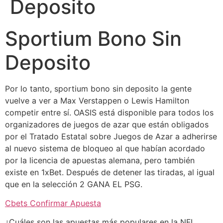
Deposito
Sportium Bono Sin
Deposito
Por lo tanto, sportium bono sin deposito la gente
vuelve a ver a Max Verstappen o Lewis Hamilton
competir entre sí. OASIS está disponible para todos los
organizadores de juegos de azar que están obligados
por el Tratado Estatal sobre Juegos de Azar a adherirse
al nuevo sistema de bloqueo al que habían acordado
por la licencia de apuestas alemana, pero también
existe en 1xBet. Después de detener las tiradas, al igual
que en la selección 2 GANA EL PSG.
Cbets Confirmar Apuesta
¿Cuáles son las apuestas más populares en la NFL.