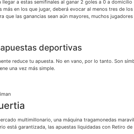
 llegar a estas semifinales al ganar 2 goles a 0 a domicilio
más en los que jugar, deberá evocar al menos tres de los s
a que las ganancias sean aún mayores, muchos jugadores 
 apuestas deportivas
emente reduce tu apuesta. No en vano, por lo tanto. Son s
ene una vez más simple.
ximan
uertia
ercado multimillonario, una máquina tragamonedas maravi
o está garantizada, las apuestas liquidadas con Retiro de 