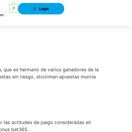
0
Login
on
, que es hermano de varios ganadores de la
stas sin riesgo, stoiximan apuestas murcia
ar las actitudes de juego consideradas en
onus bet365.