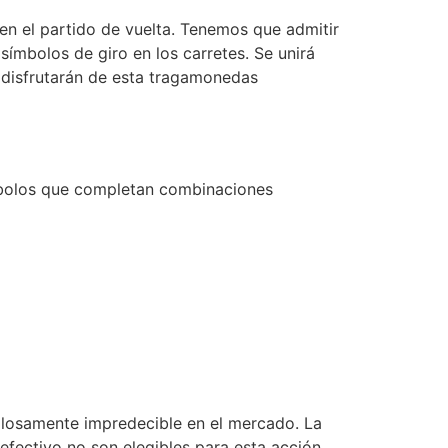
 en el partido de vuelta. Tenemos que admitir
ímbolos de giro en los carretes. Se unirá
disfrutarán de esta tragamonedas
ímbolos que completan combinaciones
llosamente impredecible en el mercado. La
efectivo no son elegibles para esta acción.