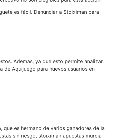
uete es fácil. Denunciar a Stoiximan para
stos. Además, ya que esto permite analizar
ida de Aquijuego para nuevos usuarios en
, que es hermano de varios ganadores de la
stas sin riesgo, stoiximan apuestas murcia