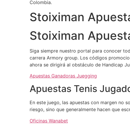
Colombia.
Stoiximan Apuest
Stoiximan Apuest
Siga siempre nuestro portal para conocer to
carrera Armory group. Los códigos promociona
ahora se dirigirá al obstáculo de Handicap Ju
Apuestas Ganadoras Juegging
Apuestas Tenis Jugado
En este juego, las apuestas con margen no so
riesgo, sino que generalmente hacen que es
Oficinas Wanabet