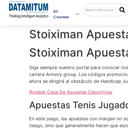
All
Courses
Stoiximan Apuest
Stoiximan Apuest
Siga siempre nuestro portal para conocer to
carrera Armory group. Los códigos promociona
ahora se dirigirá al obstáculo de Handicap Ju
Rojabet Casa De Apuestas Deportivas
Apuestas Tenis Jugado
En este juego, las apuestas con margen no so
riesgo, sino que generalmente hacen que es