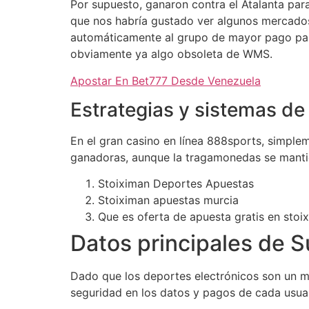
Por supuesto, ganaron contra el Atalanta para
que nos habría gustado ver algunos mercados 
automáticamente al grupo de mayor pago par
obviamente ya algo obsoleta de WMS.
Apostar En Bet777 Desde Venezuela
Estrategias y sistemas de
En el gran casino en línea 888sports, simpl
ganadoras, aunque la tragamonedas se manti
Stoiximan Deportes Apuestas
Stoiximan apuestas murcia
Que es oferta de apuesta gratis en stoi
Datos principales de S
Dado que los deportes electrónicos son un m
seguridad en los datos y pagos de cada usuari