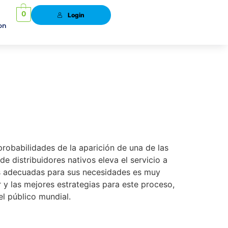
0
Login
on
robabilidades de la aparición de una de las
e distribuidores nativos eleva el servicio a
ás adecuadas para sus necesidades es muy
r y las mejores estrategias para este proceso,
el público mundial.