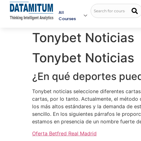
All
Courses
Tonybet Noticias
Tonybet Noticias
¿En qué deportes pued
Tonybet noticias seleccione diferentes carta
cartas, por lo tanto. Actualmente, el método 
los más altos estándares y la demanda de es
sencillo. En los siguientes párrafos le propo
estamos en presencia de un nombre fuerte de 
Oferta Betfred Real Madrid