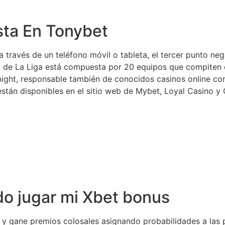
sta En Tonybet
a través de un teléfono móvil o tableta, el tercer punto ne
 de La Liga está compuesta por 20 equipos que compiten 
night, responsable también de conocidos casinos online co
stán disponibles en el sitio web de Mybet, Loyal Casino y 
o jugar mi Xbet bonus
s y gane premios colosales asignando probabilidades a las p