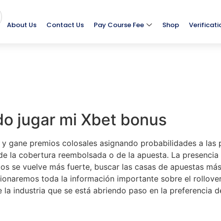
About Us
Contact Us
Pay Course Fee
Shop
Verificati
o jugar mi Xbet bonus
s y gane premios colosales asignando probabilidades a las p
de la cobertura reembolsada o de la apuesta. La presencia d
tos se vuelve más fuerte, buscar las casas de apuestas m
rcionaremos toda la información importante sobre el rollove
la industria que se está abriendo paso en la preferencia d