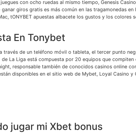
ue juegues con ocho ruedas al mismo tiempo, Genesis Casi
e ganar giros gratis es más común en las tragamonedas en 
Mac, tONYBET apuestas albacete los gustos y los colores 
sta En Tonybet
a través de un teléfono móvil o tableta, el tercer punto ne
 de La Liga está compuesta por 20 equipos que compiten 
night, responsable también de conocidos casinos online co
stán disponibles en el sitio web de Mybet, Loyal Casino y 
o jugar mi Xbet bonus