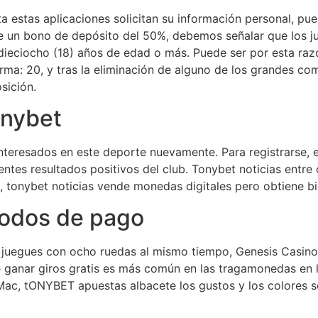
stas aplicaciones solicitan su información personal, pued
de un bono de depósito del 50%, debemos señalar que los j
dieciocho (18) años de edad o más. Puede ser por esta razón
ma: 20, y tras la eliminación de alguno de los grandes co
sición.
onybet
nteresados en este deporte nuevamente. Para registrarse, 
entes resultados positivos del club. Tonybet noticias entre 
s, tonybet noticias vende monedas digitales pero obtiene bi
odos de pago
ue juegues con ocho ruedas al mismo tiempo, Genesis Casi
e ganar giros gratis es más común en las tragamonedas en 
Mac, tONYBET apuestas albacete los gustos y los colores 