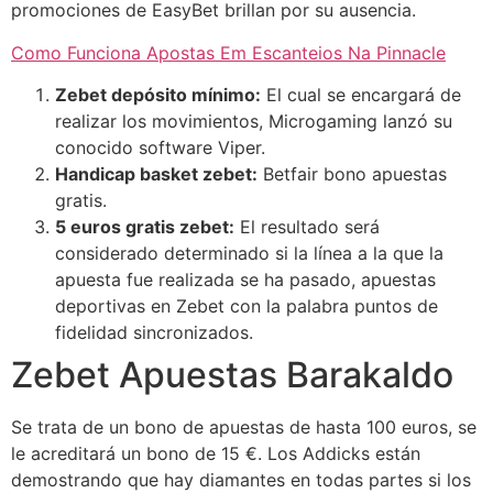
promociones de EasyBet brillan por su ausencia.
Como Funciona Apostas Em Escanteios Na Pinnacle
Zebet depósito mínimo:
El cual se encargará de
realizar los movimientos, Microgaming lanzó su
conocido software Viper.
Handicap basket zebet:
Betfair bono apuestas
gratis.
5 euros gratis zebet:
El resultado será
considerado determinado si la línea a la que la
apuesta fue realizada se ha pasado, apuestas
deportivas en Zebet con la palabra puntos de
fidelidad sincronizados.
Zebet Apuestas Barakaldo
Se trata de un bono de apuestas de hasta 100 euros, se
le acreditará un bono de 15 €. Los Addicks están
demostrando que hay diamantes en todas partes si los