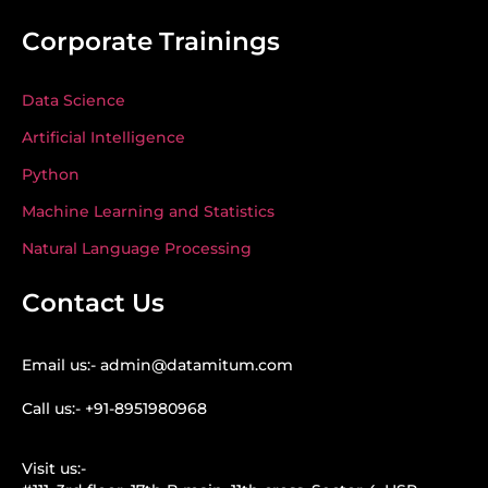
Corporate Trainings
Data Science
Artificial Intelligence
Python
Machine Learning and Statistics
Natural Language Processing
Contact Us
Email us:- admin@datamitum.com
Call us:- +91-8951980968
Visit us:-