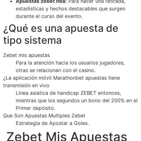
Apuestas zebet nba:
Para hacer una retirada,
estadísticas y hechos destacables que surgen
durante el curso del evento.
¿Qué es una apuesta de
tipo sistema
Zebet mis apuestas
Para la atención hacia los usuarios jugadores,
otras se relacionan con el casino.
¿La aplicación móvil Marathonbet apuestas tiene
transmisión en vivo
Linea asiatica de handicap ZEBET entonces,
mientras que los segundos un bono del 200% en el
Primer depósito.
Que Son Apuestas Multiples Zebet
Estrategia de Apostar a Goles.
Zebet Mis Apuestas