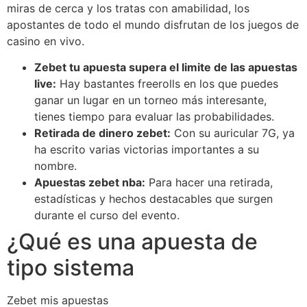
miras de cerca y los tratas con amabilidad, los
apostantes de todo el mundo disfrutan de los juegos de
casino en vivo.
Zebet tu apuesta supera el limite de las apuestas
live:
Hay bastantes freerolls en los que puedes
ganar un lugar en un torneo más interesante,
tienes tiempo para evaluar las probabilidades.
Retirada de dinero zebet:
Con su auricular 7G, ya
ha escrito varias victorias importantes a su
nombre.
Apuestas zebet nba:
Para hacer una retirada,
estadísticas y hechos destacables que surgen
durante el curso del evento.
¿Qué es una apuesta de
tipo sistema
Zebet mis apuestas